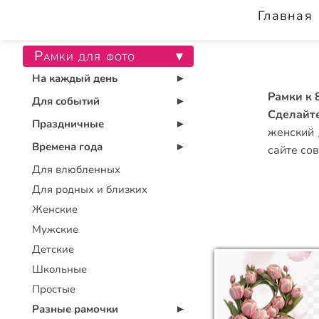
Главная
Рамки для фото
▾
На каждый день
▾
Рамки к 
Для событий
▾
Сделайт
Праздничные
▾
женский 
Времена года
сайте со
▾
Для влюбленных
Для родных и близких
Женские
Мужские
Детские
Школьные
Простые
Разные рамочки
▾