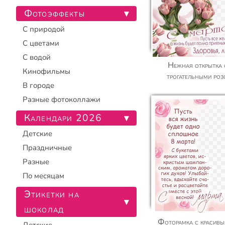
Фотоэффекты
▾
С природой
С цветами
С водой
Нежная открытка с фото к 8 Марта, с
Кинофильмы
трогательными ро
В городе
Разные фотоколлажи
Календари 2026
▾
Детские
Праздничные
Разные
По месяцам
Этикетки на
▾
шоколад
Фоторамка с красивыми словами на день 8