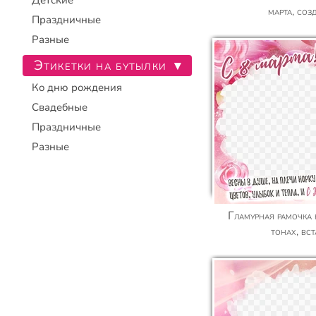
Детские
марта, соз
Праздничные
Разные
Этикетки на бутылки
▾
Ко дню рождения
Свадебные
Праздничные
Разные
Гламурная рамочка на 8 марта в нежных
тонах, вс