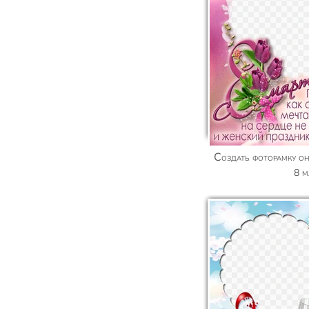
Создать фоторамку онлайн c пожеланием на
8 м