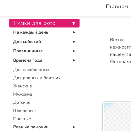
Главная
Рамки для фото
▾
На каждый день
▾
Весна - 
Для событий
▾
нежност
Праздничные
▾
нашем са
Времена года
Фоторамк
▾
Для влюбленных
Для родных и близких
Женские
Мужские
Детские
Школьные
Простые
Разные рамочки
▾