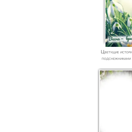
Цветущие истории - фотоколлаж с
подснежниками 