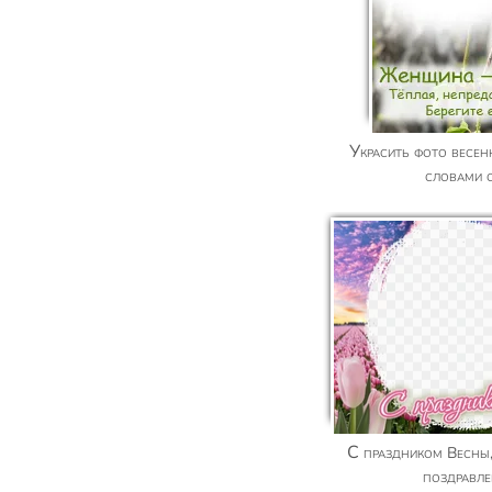
Украсить фото весенней рамкой с теплыми
словами 
С праздником Весны, красивое графическое
поздравле