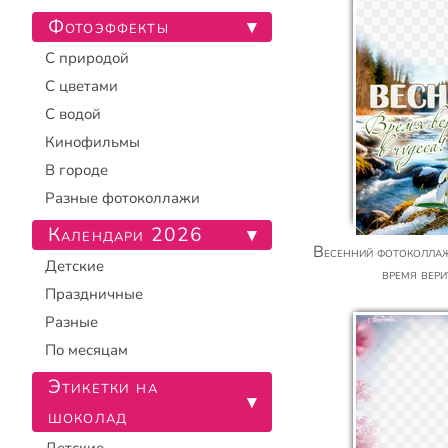
Фотоэффекты
▾
С природой
С цветами
С водой
Кинофильмы
В городе
Разные фотоколлажи
Календари 2026
▾
Весенний фотоколлаж с подснежниками —
Детские
время вери
Праздничные
Разные
По месяцам
Этикетки на
▾
шоколад