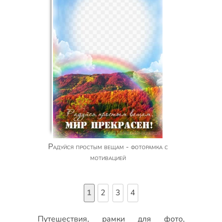
Радуйся простым вещам - фоторамка с
мотивацией
1
2
3
4
Путешествия, рамки для фото,