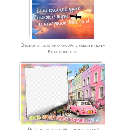
Эффектная фоторамка онлайн с небом и морем
Бали, Индонезия
Вставить фото онлайн в рамку с улицей