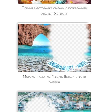
Осенняя фоторамка онлайн с пожеланием
счастья, Хорватия
Морская рамочка. Греция. Вставить фото
онлайн