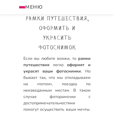
МЕНЮ
Рамки путешествия,
оформить и
украсить
фотоснимок
Если вы любите вояжи, то
рамки
путешествия
легко
оформят и
украсят ваши фотоснимки
. Но
бывает так, что мы откладываем
на «потом», поездку по
неизведанным местам. В таком
случае фоторамочки с
достопримечательностями
помогут осуществить ваши мечты.