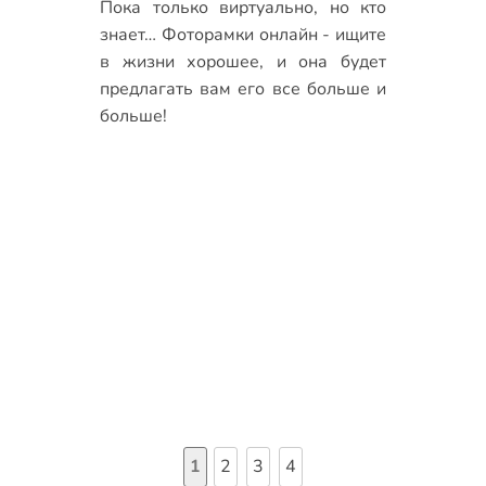
Пока только виртуально, но кто
знает… Фоторамки онлайн - ищите
в жизни хорошее, и она будет
предлагать вам его все больше и
больше!
1
2
3
4