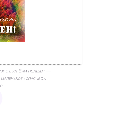
ервис был Вам полезен —
 маленькое «спасибо»,
о.