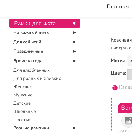
Главная
Рамки для фото
▾
На каждый день
▾
Красивая
Для событий
▾
прекрасен
Праздничные
▾
Метки:
о
Времена года
▾
Для влюбленных
Цвета:
Для родных и близких
Женские
Как в
Мужские
Детские
Вст
Школьные
Простые
Разные рамочки
▾
ЗАГРУЗ