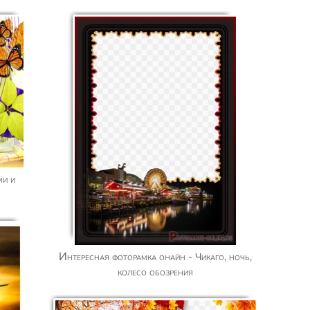
Интересная фоторамка онайн - Чикаго, ночь,
колесо обозрения