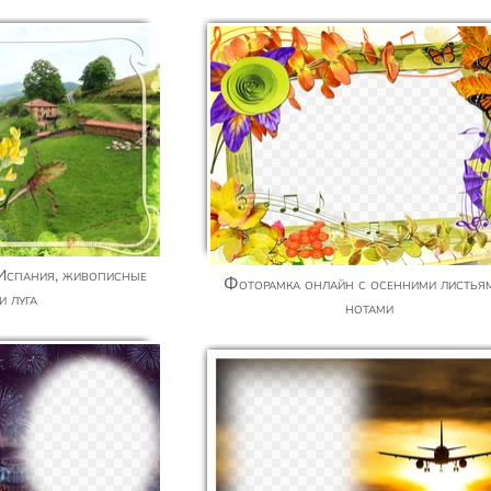
Фоторамка онлайн с осенними листьями и
и луга
нотами