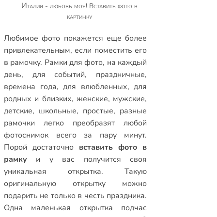
Италия - любовь моя! Вставить фото в
картинку
Любимое фото покажется еще более
привлекательным, если поместить его
в рамочку.
Рамки для фото
,
на каждый
день
,
для событий
,
праздничные
,
времена года
,
для влюбленных
,
для
родных и близких
,
женские
,
мужские
,
детские
,
школьные
,
простые
,
разные
рамочки
легко преобразят любой
фотоснимок всего за пару минут.
Порой достаточно
вставить фото в
рамку
и у вас получится своя
уникальная открытка. Такую
оригинальную открытку можно
подарить не только в честь праздника.
Одна маленькая открытка подчас