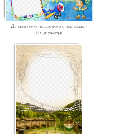
Детская рамка на два фото с надписью -
Наше счастье