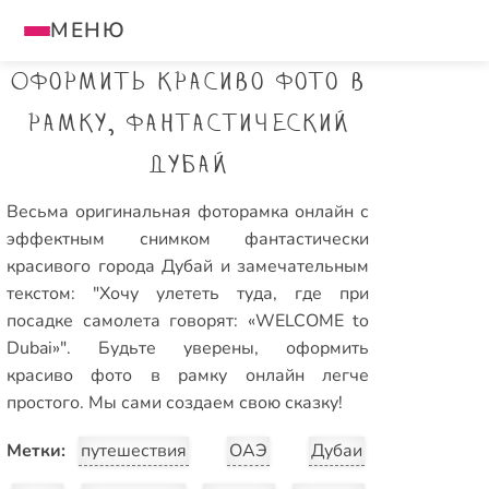
МЕНЮ
Оформить красиво фото в
рамку, фантастический
Дубай
Весьма оригинальная фоторамка онлайн с
эффектным снимком фантастически
красивого города Дубай и замечательным
текстом: "Хочу улететь туда, где при
посадке самолета говорят: «WELCOME to
Dubai»". Будьте уверены, оформить
красиво фото в рамку онлайн легче
простого. Мы сами создаем свою сказку!
Метки:
путешествия
ОАЭ
Дубаи