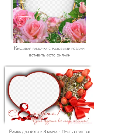
Красивая рамочка с розовыми розами,
вставить фото онлайн
Рамка для фото к 8 марта - Пусть сбудется