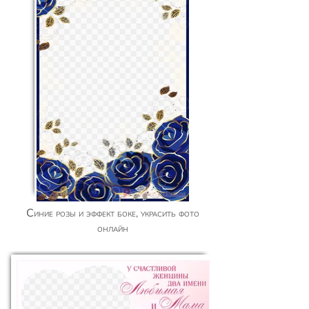
Синие розы и эффект боке, украсить фото
онлайн