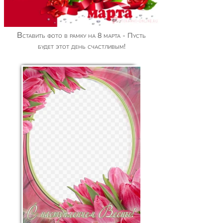
Вставить фото в рамку на 8 марта - Пусть
будет этот день счастливым!