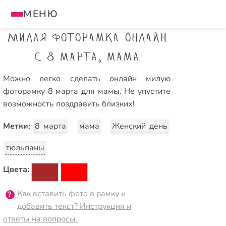
МЕНЮ
Милая фоторамка онлайн
с 8 марта, мама
Можно легко сделать онлайн милую
фоторамку 8 марта для мамы. Не упустите
возможность поздравить близких!
Метки:
8 марта
мама
Женский день
тюльпаны
Цвета:
Как вставить фото в рамку и
добавить текст? Инструкция и
ответы на вопросы.