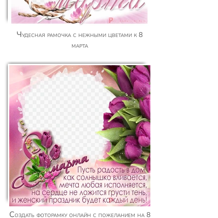
Чудесная рамочка с нежными цветами к 8
марта
Создать фоторамку онлайн c пожеланием на 8