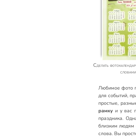
Сделать фотокалендарь для мамы с нежными
словами
Любимое фото п
для событий
,
пр
простые
,
разны
рамку
и у вас 
праздника. Одн
близким людям с
слова. Вы прост