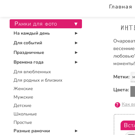
Главная
Рамки для фото
▾
Инт
На каждый день
▾
Очароват
Для событий
▾
весенние
Праздничные
▾
любовью"
Времена года
моменты!
▾
Для влюбленных
Метки:
Для родных и близких
Женские
Цвета:
Мужские
Как в
Детские
Школьные
Простые
Вст
Разные рамочки
▾