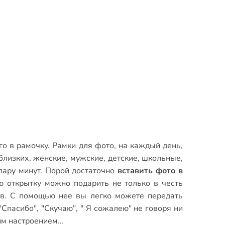
го в рамочку.
Рамки для фото
,
на каждый день
,
близких
,
женские
,
мужские
,
детские
,
школьные
,
пару минут. Порой достаточно
вставить фото в
ю открытку можно подарить не только в честь
ов. С помощью нее вы легко можете передать
Спасибо", "Скучаю", " Я сожалею" не говоря ни
оим настроением…