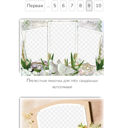
Первая
...
5
6
7
8
9
10
Прелестная рамочка для трёх свадебных
фотографий