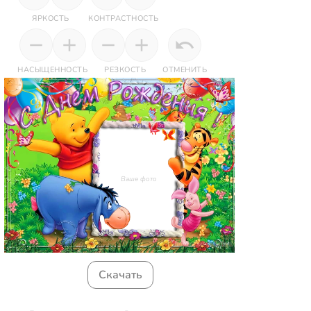
ЯРКОСТЬ
КОНТРАСТНОСТЬ
НАСЫЩЕННОСТЬ
РЕЗКОСТЬ
ОТМЕНИТЬ
Ваше фото
Скачать