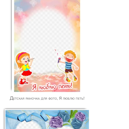
Детская рамочка для фото, Я люблю петь!