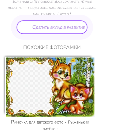
Если наш сайт помогает Вам сохранять тёплые
моменты — поддержите нас, это вдохновляет делать
наш сервис ещё лучше!
Сделать вклад в развитие
ПОХОЖИЕ ФОТОРАМКИ
Рамочка для детского фото - Рыженький
лисёнок