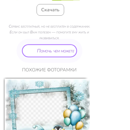
Скачать
Сервис бесплатный, но не бесплатен в содержании.
Если он был Вам полезен — помогите ему жить и
развиваться.
Помочь чем можете
ПОХОЖИЕ ФОТОРАМКИ