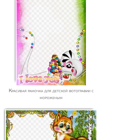
Красивая рамочка для детской фотографии с
мороженым