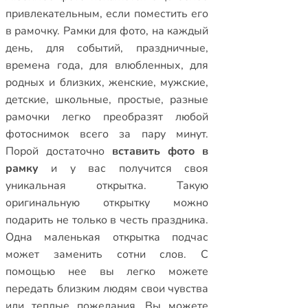
привлекательным, если поместить его
в рамочку.
Рамки для фото
,
на каждый
день
,
для событий
,
праздничные
,
времена года
,
для влюбленных
,
для
родных и близких
,
женские
,
мужские
,
детские
,
школьные
,
простые
,
разные
рамочки
легко преобразят любой
фотоснимок всего за пару минут.
Порой достаточно
вставить фото в
рамку
и у вас получится своя
уникальная открытка. Такую
оригинальную открытку можно
подарить не только в честь праздника.
Одна маленькая открытка подчас
может заменить сотни слов. С
помощью нее вы легко можете
передать близким людям свои чувства
или теплые пожелания. Вы можете