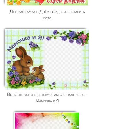
Детская рамка с Днём рождения, вставить
фото
Вставить фото в детскую рамку с надписью -
Мамочка и Я