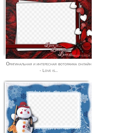
Оригинальная и интересная фоторамка онлайн
- Love is…