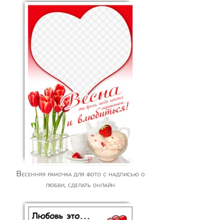
Весенняя рамочка для фото с надписью о
любви, сделать онлайн