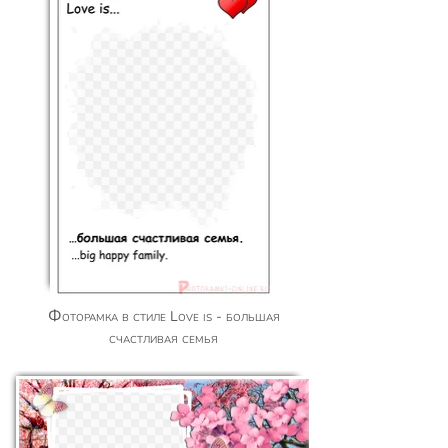
Фоторамка в стиле Love is - большая
счастливая семья