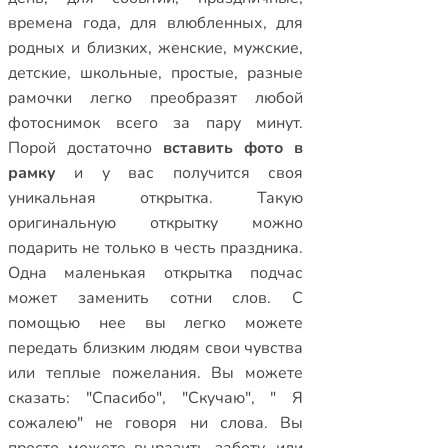
времена года
,
для влюбленных
,
для
родных и близких
,
женские
,
мужские
,
детские
,
школьные
,
простые
,
разные
рамочки
легко преобразят любой
фотоснимок всего за пару минут.
Порой достаточно
вставить фото в
рамку
и у вас получится своя
уникальная открытка. Такую
оригинальную открытку можно
подарить не только в честь праздника.
Одна маленькая открытка подчас
может заменить сотни слов. С
помощью нее вы легко можете
передать близким людям свои чувства
или теплые пожелания. Вы можете
сказать: "Спасибо", "Скучаю", " Я
сожалею" не говоря ни слова. Вы