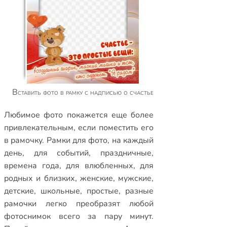
Вставить фото в рамку с надписью о счастье
Любимое фото покажется еще более
привлекательным, если поместить его
в рамочку.
Рамки для фото
,
на каждый
день
,
для событий
,
праздничные
,
времена года
,
для влюбленных
,
для
родных и близких
,
женские
,
мужские
,
детские
,
школьные
,
простые
,
разные
рамочки
легко преобразят любой
фотоснимок всего за пару минут.