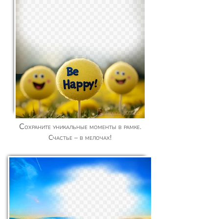
Сохраните уникальные моменты в рамке.
Счастье – в мелочах!