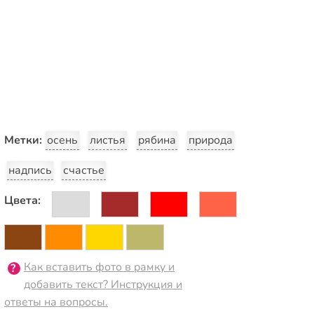
Метки:
осень
листья
рябина
природа
надпись
счастье
Цвета:
Как вставить фото в рамку и
добавить текст? Инструкция и
ответы на вопросы.