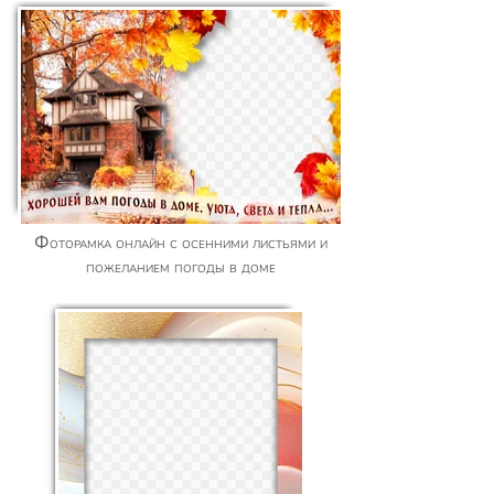
Фоторамка онлайн с осенними листьями и
пожеланием погоды в доме