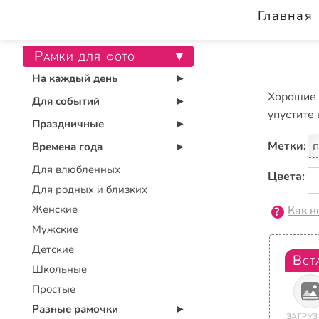
Главная
Рамки для фото
▾
На каждый день
▾
Хорошие 
Для событий
▾
упустите
Праздничные
▾
Метки:
п
Времена года
▾
Для влюбленных
Цвета:
Для родных и близких
Женские
Как в
Мужские
Детские
Вст
Школьные
Простые
Разные рамочки
▾
ЗАГРУЗ