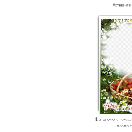
#отвезите
Фоторамка с ромашками и клубникой - Я
люблю т