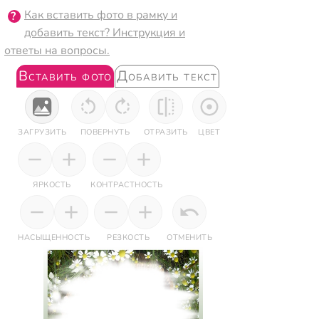
Как вставить фото в рамку и
добавить текст? Инструкция и
ответы на вопросы.
Вставить фото
Добавить текст
ЗАГРУЗИТЬ
ПОВЕРНУТЬ
ОТРАЗИТЬ
ЦВЕТ
ЯРКОСТЬ
КОНТРАСТНОСТЬ
НАСЫЩЕННОСТЬ
РЕЗКОСТЬ
ОТМЕНИТЬ