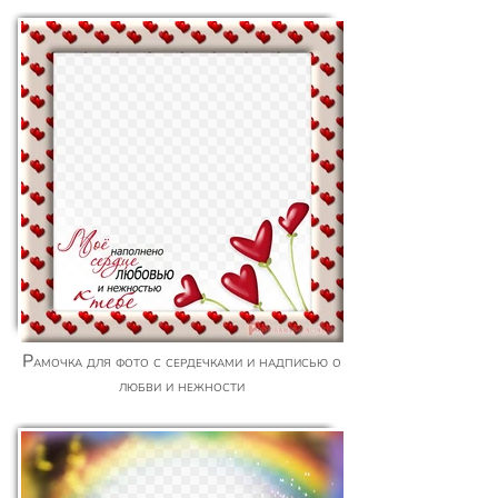
Рамочка для фото с сердечками и надписью о
любви и нежности