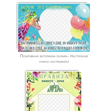
Позитивная фоторамка онлайн- Настроение
нужно настраивать!