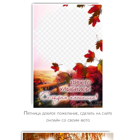
Пятница доброе пожелание, сделать на сайте
онлайн со своим фото