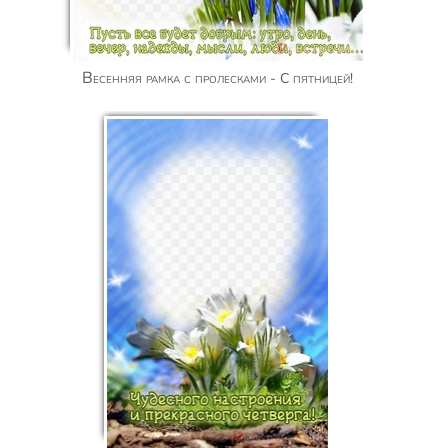
Весенняя рамка с пролесками - С пятницей!