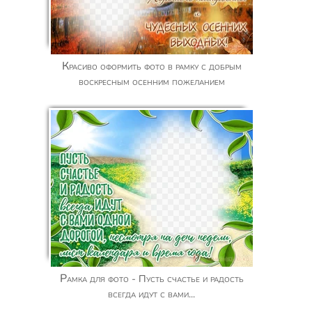
Красиво оформить фото в рамку с добрым
воскресным осенним пожеланием
Рамка для фото - Пусть счастье и радость
всегда идут с вами...