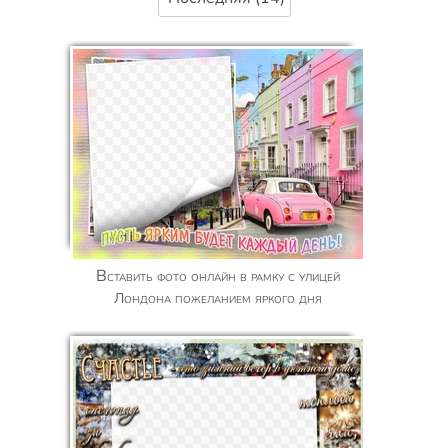
Вставить фото онлайн в рамку с улицей
Лондона пожеланием яркого дня