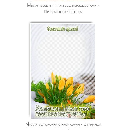
Милая весенняя рамка с первоцветами -
Прекрасного четверга!
Милая фоторамка с крокусами - Отличной