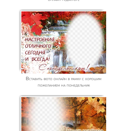
Вставить фото онлайн в рамку с хорошим
пожеланием на понедельник