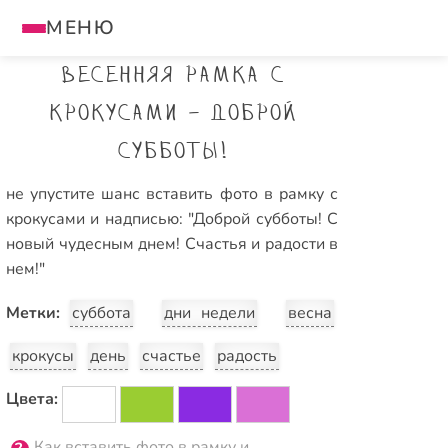
МЕНЮ
Весенняя рамка с
крокусами - Доброй
субботы!
не упустите шанс вставить фото в рамку с
крокусами и надписью: "Доброй субботы! С
новый чудесным днем! Счастья и радости в
нем!"
Метки:
суббота
дни недели
весна
крокусы
день
счастье
радость
Цвета:
Как вставить фото в рамку и