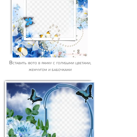
Вставить фото в рамку с голубыми цветами,
жемчугом и бабочками