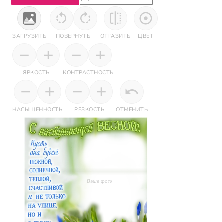
ЗАГРУЗИТЬ
ПОВЕРНУТЬ
ОТРАЗИТЬ
ЦВЕТ
ЯРКОСТЬ
КОНТРАСТНОСТЬ
НАСЫЩЕННОСТЬ
РЕЗКОСТЬ
ОТМЕНИТЬ
Ваше фото