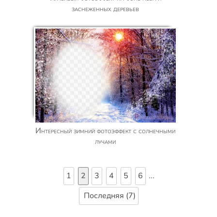
заснеженных деревьев
Интересный зимний фотоэффект с солнечными
лучами
1
2
3
4
5
6
...
Последняя (7)