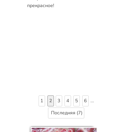
прекрасное!
1
2
3
4
5
6
...
Последняя (7)