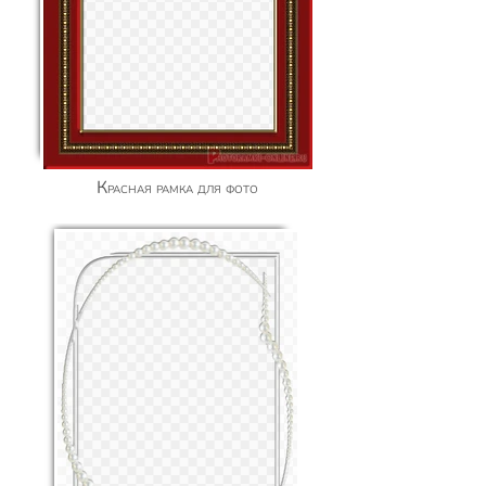
Красная рамка для фото