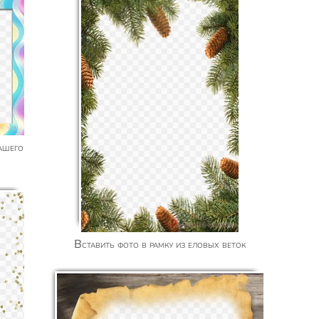
Вставить фото в рамку из еловых веток