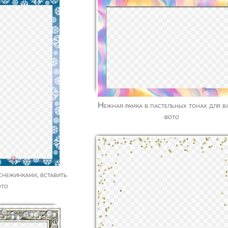
Нежная рамка в пастельных тонах для вашего
фото
ото