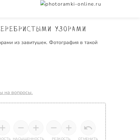
серебристыми узорами
орами из завитушек. Фотография в такой
ты на вопросы.
НОСТЬ
НАСЫЩЕННОСТЬ
РЕЗКОСТЬ
ОТМЕНИТЬ