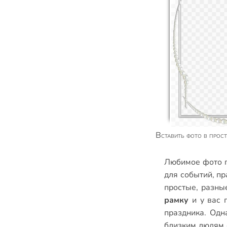
Вставить фото в прос
Любимое фото п
для событий
,
пр
простые
,
разны
рамку
и у вас 
праздника. Одн
близким людям с