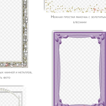
Нежная простая рамочка с золотитыми
блесками
ть фото