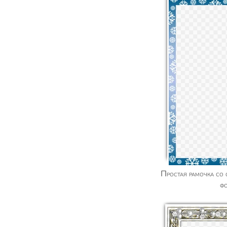
Простая рамочка со снежинками, вставить
ф