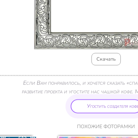
Скачать
Если Вам понравилось, и хочется сказать «с
развитие проекта и угостите нас чашкой кофе. 
Угостить создателя кофе
ПОХОЖИЕ ФОТОРАМКИ