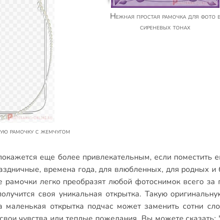
Нежная простая рамочка для фото в
сиреневых тонах
тую рамочку с жемчугом
окажется еще более привлекательным, если поместить е
аздничные
,
времена года
,
для влюбленных
,
для родных и 
е рамочки
легко преобразят любой фотоснимок всего за 
получится своя уникальная открытка. Такую оригинальну
а маленькая открытка подчас может заменить сотни сл
вои чувства или теплые пожелания. Вы можете сказать: "