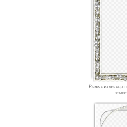
Рамка с из драгоценных камней и металлов,
встави