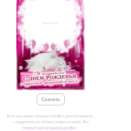
Ваше фото
Скачать
Если наш сервис сохранил для Вас дорогие моменты
— поддержите его тёплым словом и рублём. Это
помогает нам оставаться для Вас.