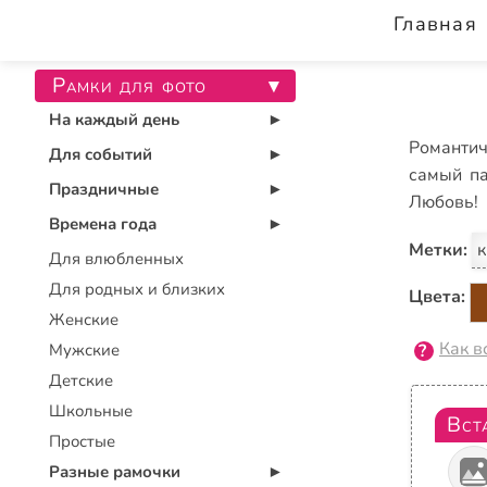
Главная
Рамки для фото
▾
На каждый день
▾
Романтич
Для событий
▾
самый па
Праздничные
▾
Любовь!
Времена года
▾
Метки:
к
Для влюбленных
Для родных и близких
Цвета:
Женские
Как в
Мужские
Детские
Школьные
Вст
Простые
Разные рамочки
▾