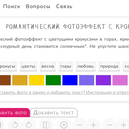
Поиск
Вопросы
Связь
Романтический фотоэффект с кро
еский фотоэффект с цветущими крокусами в горах, ярки
смурный день становится солнечным". Не упустите шанс
рокусы
цветы
весна
горы
любовь
природа
с
ставить фото в рамку и добавить текст? Инструкция и отве
авить фото
Добавить текст