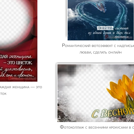
Романтический фотоэффект с надписью о
любви, сделать онлайн
еток
Фотоколлаж с весенними крокусами в с