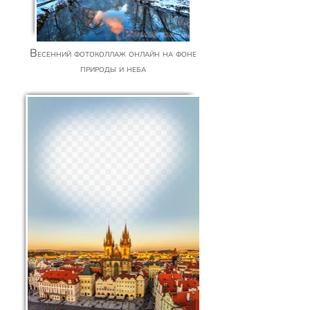
Весенний фотоколлаж онлайн на фоне
природы и неба