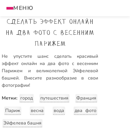
МЕНЮ
Сделать эффект онлайн
на два фото с весенним
Парижем
Не упустите шанс сделать красивый
эффект онлайн на два фото с весенним
Парижем и великолепной Эйфелевой
башней. Внесите разнообразие в свои
фотографии!
Метки:
город
путешествия
Франция
Париж
весна
вода
два фото
Эйфелева башня