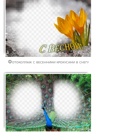
Фотоколлаж с весенними крокусами в снегу