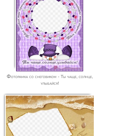
Фоторамка со снеговиком - Ты чаще, солнце,
улыбайся!