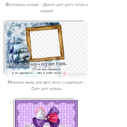
Фоторамка онлайн - Дарите друг другу тепло и
улыбки!
Мужская рамка для двух фото с надписью -
Силу дает борьба