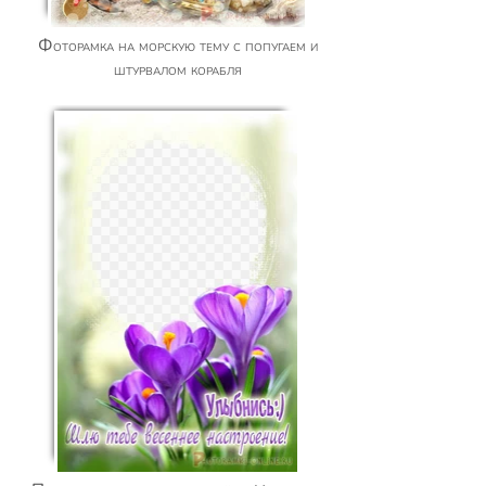
Фоторамка на морскую тему с попугаем и
штурвалом корабля