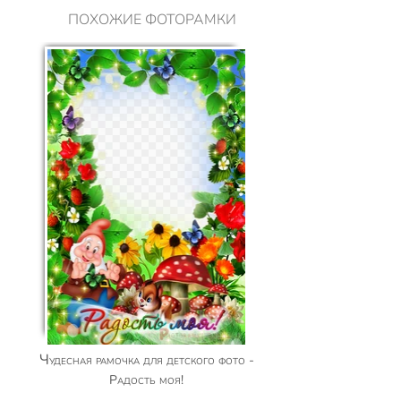
ПОХОЖИЕ ФОТОРАМКИ
Чудесная рамочка для детского фото -
Радость моя!