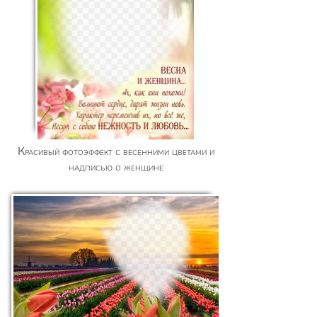
Красивый фотоэффект с весенними цветами и
надписью о женщине