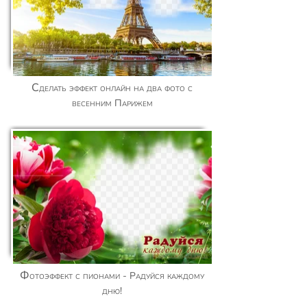
Сделать эффект онлайн на два фото с
весенним Парижем
Фотоэффект с пионами - Радуйся каждому
дню!