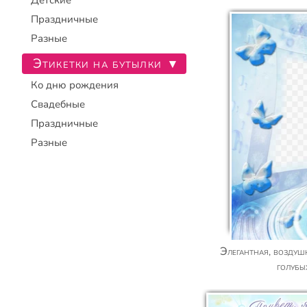
Детские
Праздничные
Разные
Этикетки на бутылки
▾
Ко дню рождения
Свадебные
Праздничные
Разные
Элегантная, воздушная рамка для фото в
голубы