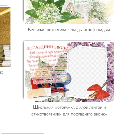
Красивая фоторамка к ландышевой свадьбе
Школьная фоторамка с алой лентой и
стихотворением для последнего звонка