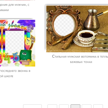
диками
Стильная мужская фоторамка в теплых
бежевых тонах
ой школе