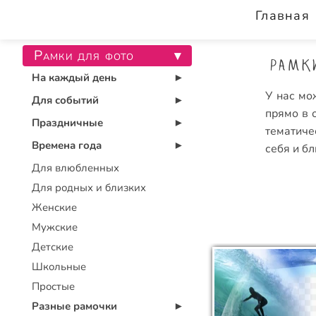
Главная
Рамки для фото
▾
Рамк
На каждый день
▾
У нас мо
Для событий
▾
прямо в 
Праздничные
▾
тематиче
Времена года
себя и бл
▾
Для влюбленных
Для родных и близких
Женские
Мужские
Детские
Школьные
Простые
Разные рамочки
▾