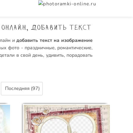
 онлайн, добавить текст
лайн и
добавить текст на изображение
ых фото - праздничные, романтические,
детали в свой день, удивить, порадовать
.
Последняя (97)