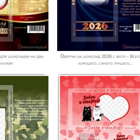
Обертка на шоколад 2026 с фото - Всего Вам
 онлайн
хорошего, самого лучшего...