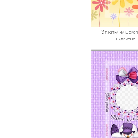
Этикетка на шоколад со своим фото и
надписью 