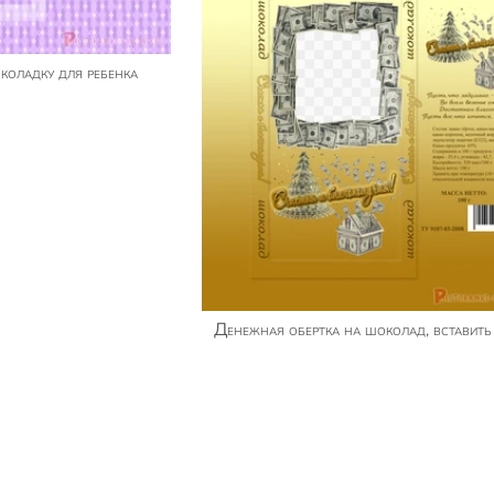
околадку для ребенка
Денежная обертка на шоколад, вставить