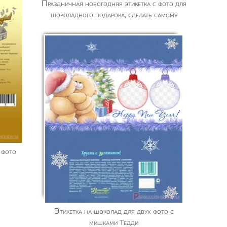
Праздничная новогодняя этикетка с фото для
шоколадного подарока, сделать самому
 фото
Этикетка на шоколад для двух фото с
мишками Тедди