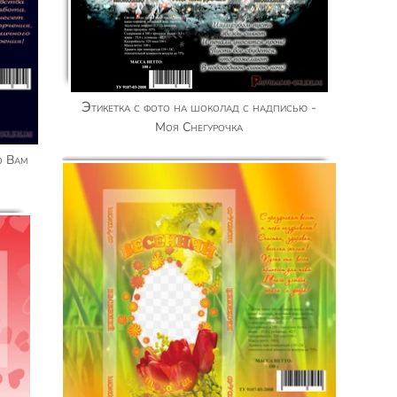
Этикетка с фото на шоколад с надписью -
Моя Снегурочка