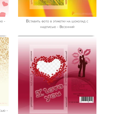
Вставить фото в этикетку на шоколад с
надписью - Весенний