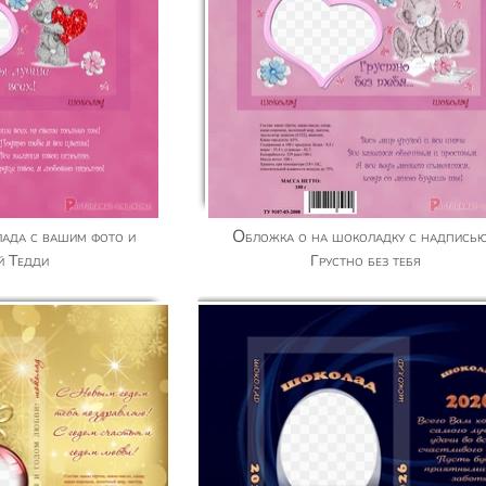
Обложка о на шоколадку с надписью -
й Тедди
Грустно без тебя