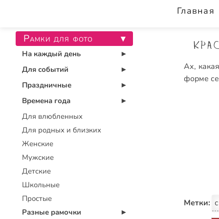
Главная
Рамки для фото
▾
Кра
На каждый день
▾
Ах, кака
Для событий
▾
форме се
Праздничные
▾
Времена года
▾
Для влюбленных
Для родных и близких
Женские
Мужские
Детские
Школьные
Простые
Метки:
с
Разные рамочки
▾