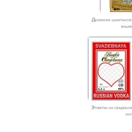
Денежное шампанское «от всех болезней» с
ваши
Этикетка на свадебную водку, вставить фото
он