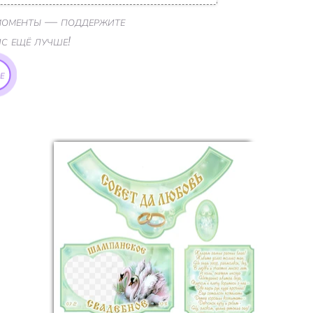
 моменты — поддержите
ис ещё лучше!
е