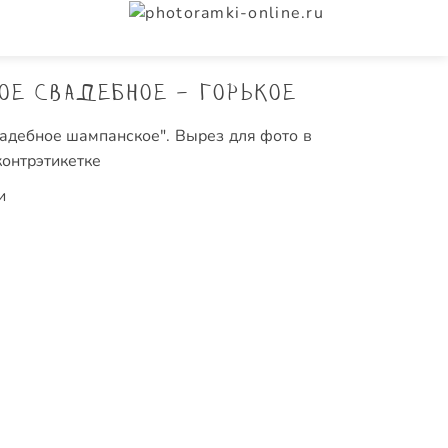
ое свадебное - Горькое
свадебное шампанское". Вырез для фото в
контрэтикетке
и