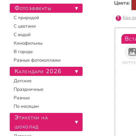
Цвета:
Фотоэффекты
▾
Как в
С природой
С цветами
С водой
Вст
Кинофильмы
В городе
Разные фотоколлажи
ЗАГРУЗ
Календари 2026
▾
Детские
Праздничные
Разные
По месяцам
Этикетки на
▾
шоколад