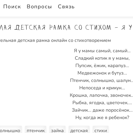
Поиск
Вопросы
Связь
лая детская рамка со стихом - Я 
ельная детская рамка онлайн со стихотворением
Я у мамы самый, самый…
Сладкий котик я у мамы,
Пупсик, ёжик, карапуз...
Медвежонок и бутуз...
Птенчик, солнышко, шалун..
Непоседа и крикун...
Крошка, лапочка, звоночек..
Рыбка, ягодка, цветочек....
Зайчик... даже поросёнок...
Ну, когда же я ребенок?
солнышко
птенчик
зайка
детская
стихи