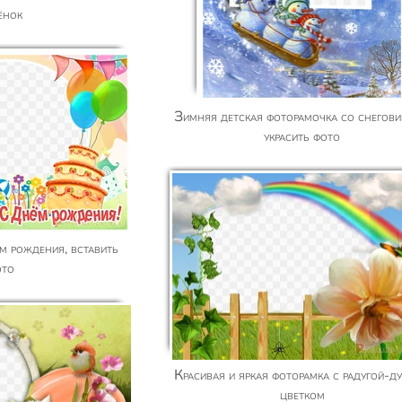
ёнок
Зимняя детская фоторамочка со снеговиками,
украсить фото
ото
Красивая и яркая фоторамка с радугой-дугой и
цветком