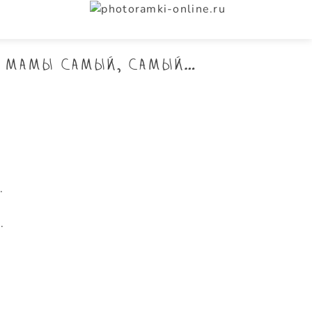
у мамы самый, самый…
.
.