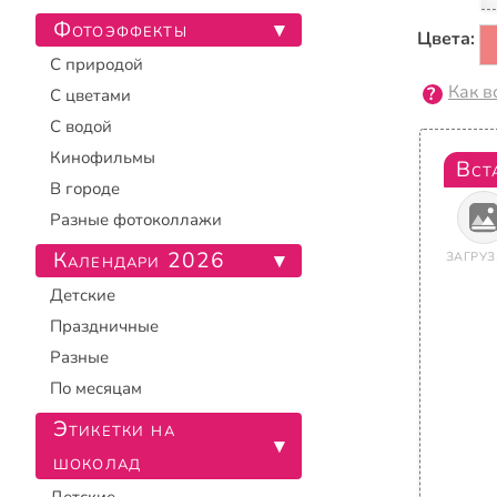
Фотоэффекты
▾
Цвета:
С природой
Как в
С цветами
С водой
Кинофильмы
Вст
В городе
Разные фотоколлажи
Календари 2026
▾
ЗАГРУЗ
Детские
Праздничные
Разные
По месяцам
Этикетки на
▾
шоколад