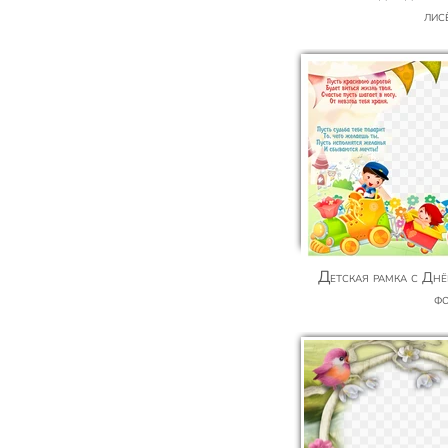
лис
Детская рамка с Днём рождения, вставить
ф