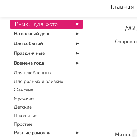
Главная
Рамки для фото
▾
Ми
На каждый день
▾
Очароват
Для событий
▾
Праздничные
▾
Времена года
▾
Для влюбленных
Для родных и близких
Женские
Мужские
Детские
Школьные
Простые
Разные рамочки
Метки:
▾