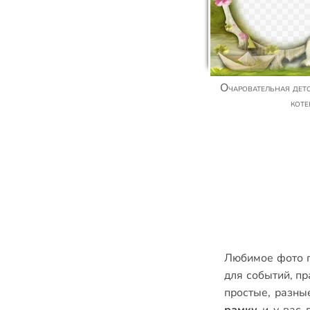
Очаровательная детская рамочка с милым
кот
Любимое фото п
для событий
,
пр
простые
,
разны