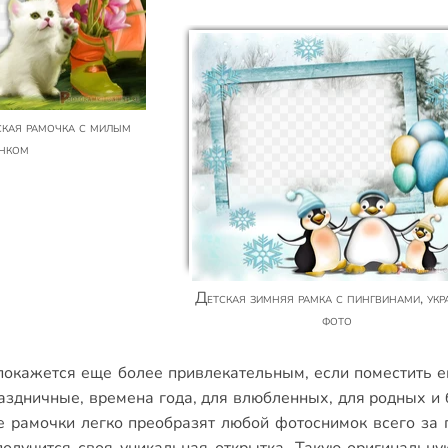
енком
Детская зимняя рамка с пингвинами, украсить
фото
окажется еще более привлекательным, если поместить е
аздничные
,
времена года
,
для влюбленных
,
для родных и 
е рамочки
легко преобразят любой фотоснимок всего за 