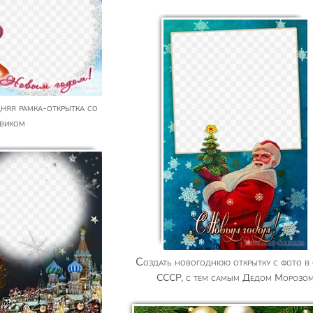
овиком
Создать новогоднюю открытку с фото в стиле
СССР, с тем самым Дедом Морозо