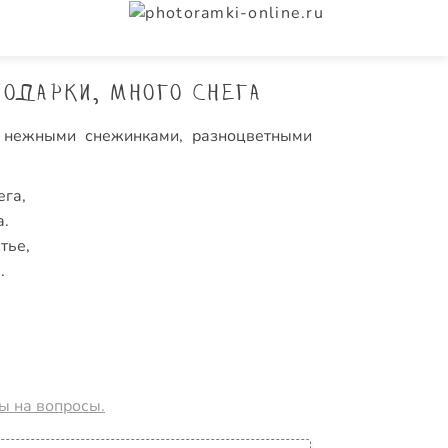
одарки, много снега
, нежными снежинками, разноцветными
ега,
а.
тье,
.
ты на вопросы.