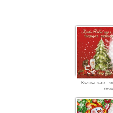
Красивая рамка - открытка к новогодним
праз