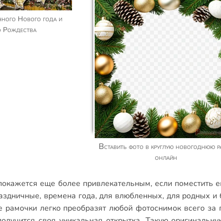
о Рождества
Вставить фото в круглую новогоднюю рамку
онлайн
окажется еще более привлекательным, если поместить е
аздничные
,
времена года
,
для влюбленных
,
для родных и 
е рамочки
легко преобразят любой фотоснимок всего за 
получится своя уникальная открытка. Такую оригинальну