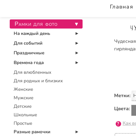
Главная
Рамки для фото
▾
Ч
На каждый день
▾
Чудесна
Для событий
▾
гирлянда
Праздничные
▾
Времена года
▾
Для влюбленных
Для родных и близких
Женские
Метки:
Н
Мужские
Детские
Цвета:
Школьные
Как в
Простые
Разные рамочки
▾