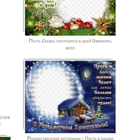
Пусть Сказка постучится в дом! Оформить
фото
м
Рождественская фоторамка - Пусть в вашей