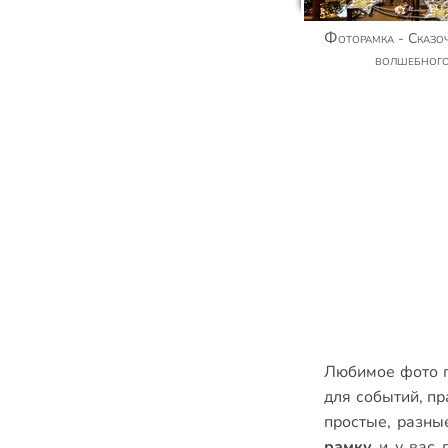
Фоторамка - Сказочного Нового года и
волшебног
Любимое фото п
для событий
,
пр
простые
,
разны
рамку
и у вас 