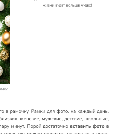
жизни будет больше чудес!
го в рамочку.
Рамки для фото
,
на каждый день
,
близких
,
женские
,
мужские
,
детские
,
школьные
,
пару минут. Порой достаточно
вставить фото в
ю открытку можно подарить не только в честь