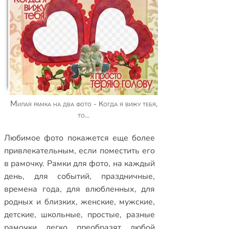
Милая рамка на два фото - Когда я вижу тебя,
то...
Любимое фото покажется еще более
привлекательным, если поместить его
в рамочку.
Рамки для фото
,
на каждый
день
,
для событий
,
праздничные
,
времена года
,
для влюбленных
,
для
родных и близких
,
женские
,
мужские
,
детские
,
школьные
,
простые
,
разные
рамочки
легко преобразят любой