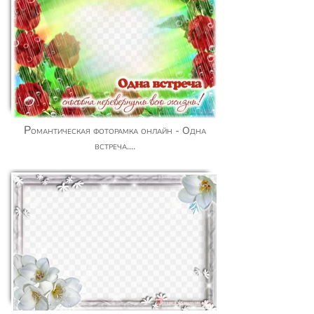
Романтическая фоторамка онлайн - Одна
встреча....