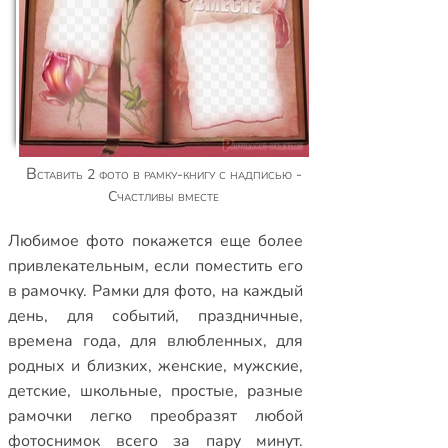
Вставить 2 фото в рамку-книгу с надписью -
Счастливы вместе
Любимое фото покажется еще более
привлекательным, если поместить его
в рамочку.
Рамки для фото
,
на каждый
день
,
для событий
,
праздничные
,
времена года
,
для влюбленных
,
для
родных и близких
,
женские
,
мужские
,
детские
,
школьные
,
простые
,
разные
рамочки
легко преобразят любой
фотоснимок всего за пару минут.