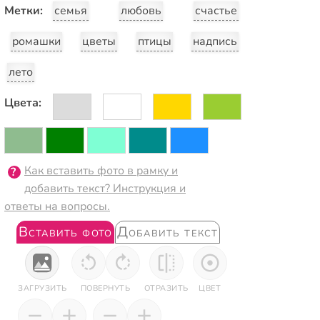
Метки:
семья
любовь
счастье
ромашки
цветы
птицы
надпись
лето
Цвета:
Как вставить фото в рамку и
добавить текст? Инструкция и
ответы на вопросы.
Вставить фото
Добавить текст
ЗАГРУЗИТЬ
ПОВЕРНУТЬ
ОТРАЗИТЬ
ЦВЕТ