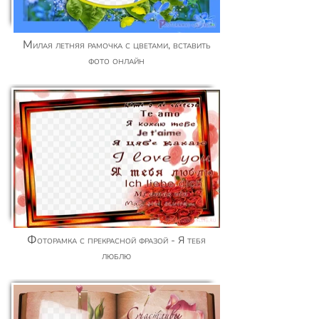
Милая летняя рамочка с цветами, вставить
фото онлайн
Фоторамка с прекрасной фразой - Я тебя
люблю