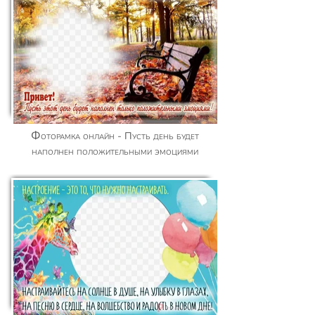
Фоторамка онлайн - Пусть день будет
наполнен положительными эмоциями