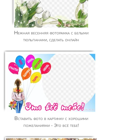
Нежная весенняя фоторамка с белыми
тюльпанами, сделать онлайн
Вставить фото в картинку с хорошими
пожеланиями - Это всё тебе!