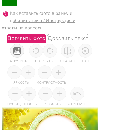
Как вставить фото в рамку и
добавить текст? Инструкция и
ответы на вопросы.
Вставить фото
Добавить текст
ЗАГРУЗИТЬ
ПОВЕРНУТЬ
ОТРАЗИТЬ
ЦВЕТ
ЯРКОСТЬ
КОНТРАСТНОСТЬ
НАСЫЩЕННОСТЬ
РЕЗКОСТЬ
ОТМЕНИТЬ