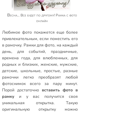
Весна... Все будет по другому! Рамка с фото
онлайн
Любимое фото покажется еще более
привлекательным, если поместить его
в рамочку.
Рамки для фото
,
на каждый
день
,
для событий
,
праздничные
,
времена года
,
для влюбленных
,
для
родных и близких
,
женские
,
мужские
,
детские
,
школьные
,
простые
,
разные
рамочки
легко преобразят любой
фотоснимок всего за пару минут.
Порой достаточно
вставить фото в
рамку
и у вас получится своя
уникальная открытка. Такую
оригинальную открытку можно