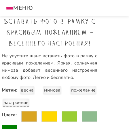
МЕНЮ
Вставить фото в рамку с
красивым пожеланием -
Весеннего настроения!
Не упустите шанс вставить фото в рамку с
красивым пожеланием. Яркая, солнечная
мимоза добавит весеннего настроения
любому фото. Легко и бесплатно.
Метки:
весна
мимоза
пожелание
настроение
Цвета: