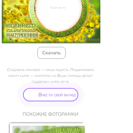
Ваше фото
Скачать
Создавать красивое — наша радость. Поддерживать
работу сайта — хлопотно, но Ваша помощь делает
поддержку сайта легче.
Внести свой вклад
ПОХОЖИЕ ФОТОРАМКИ