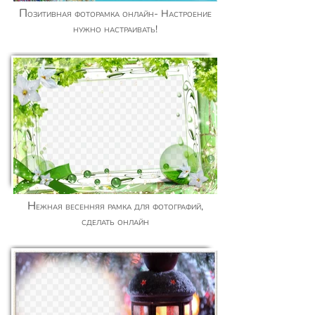
Позитивная фоторамка онлайн- Настроение
нужно настраивать!
Нежная весенняя рамка для фотографий,
сделать онлайн