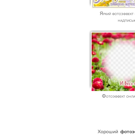
Яркий фотоэффект онлайн с цветами и
надпись
Фотоэффект онл
Xороший
фотоэ