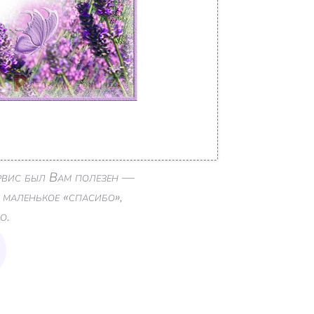
ервис был Вам полезен —
 маленькое «спасибо»,
о.