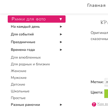
Главная
Рамки для фото
▾
Кр
На каждый день
▾
Оригинал
Для событий
▾
сказочны
Праздничные
▾
Времена года
▾
Для влюбленных
Для родных и близких
Женские
Мужские
Метки:
л
Детские
Школьные
Цвета:
Простые
Как в
Разные рамочки
▾