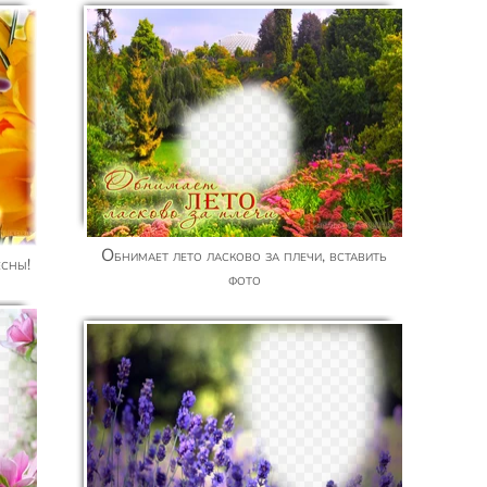
Обнимает лето ласково за плечи, вставить
есны!
фото