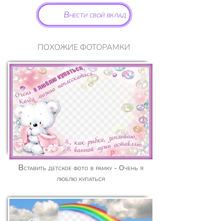
Внести свой вклад
ПОХОЖИЕ ФОТОРАМКИ
Вставить детское фото в рамку - Очень я
люблю купаться