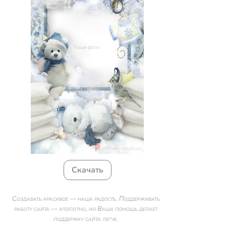
Ваше фото
Скачать
Создавать красивое — наша радость. Поддерживать
работу сайта — хлопотно, но Ваша помощь делает
поддержку сайта легче.