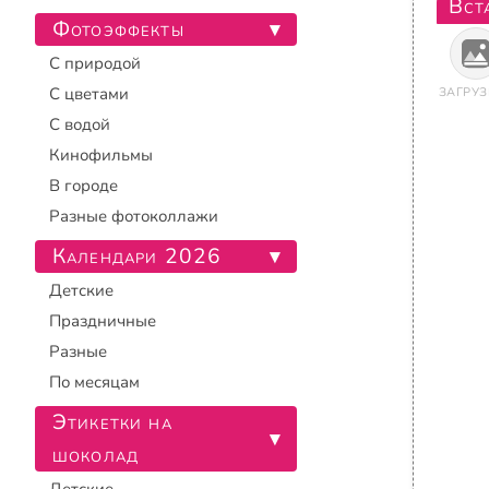
Вст
Фотоэффекты
▾
С природой
С цветами
ЗАГРУЗ
С водой
Кинофильмы
В городе
Разные фотоколлажи
Календари 2026
▾
Детские
Праздничные
Разные
По месяцам
Этикетки на
▾
шоколад