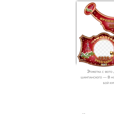
Этикетка с фото для Кремлёвского
шампанского — В н
бой кур