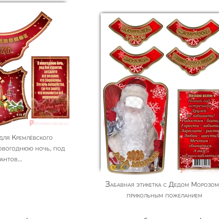
овогоднюю ночь, под
антов...
Забавная этикетка с Дедом Морозом и
прикольным пожеланием