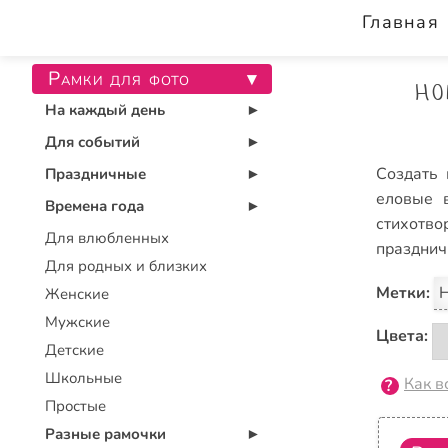
Главная
Рамки для фото
▾
Но
На каждый день
▾
Для событий
▾
Создать 
Праздничные
▾
еловые 
Времена года
▾
стихотв
Для влюбленных
празднич
Для родных и близких
Метки:
Н
Женские
Мужские
Цвета:
Детские
Школьные
Как в
Простые
Разные рамочки
▾