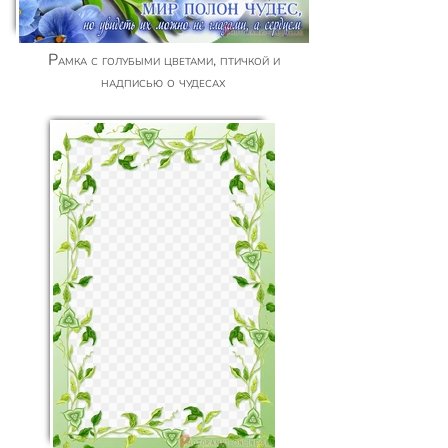
Рамка с голубыми цветами, птичкой и
надписью о чудесах