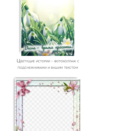
Цветущие истории - фотоколлаж с
подснежниками и вашим текстом