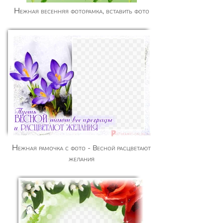
Нежная весенняя фоторамка, вставить фото
Нежная рамочка с фото - Весной расцветают
желания