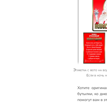
Этикетка с фото на водку с дедом Морозом -
Если в ночь н
Хотите оригин
бутылки
,
ко дн
помогут вам в эт