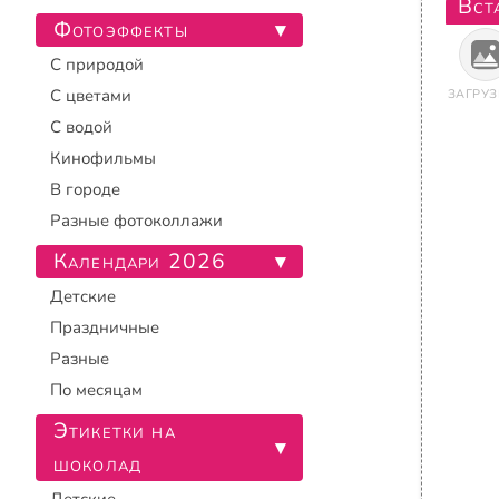
Вст
Фотоэффекты
▾
С природой
С цветами
ЗАГРУЗ
С водой
Кинофильмы
В городе
Разные фотоколлажи
Календари 2026
▾
Детские
Праздничные
Разные
По месяцам
Этикетки на
▾
шоколад