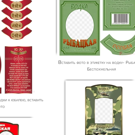
Вставить фото в этикетку на водку- Рыбацкая.
Беспохмельная
ото