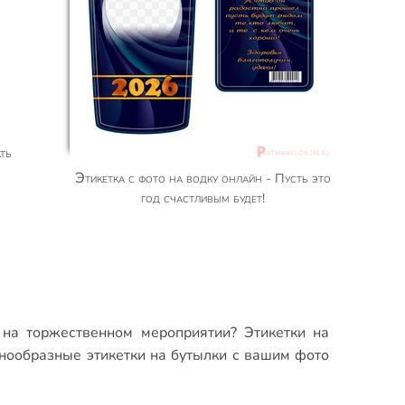
Этикетка с фото на водку онлайн - Пусть это
год счастливым будет!
у на торжественном мероприятии?
Этикетки на
нообразные этикетки на бутылки с вашим фото