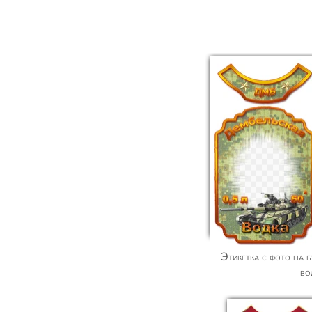
Этикетка с фото на бутылку - Дембельская
во