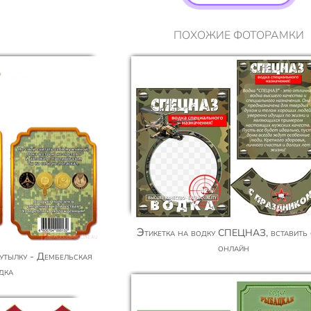
ПОХОЖИЕ ФОТОРАМКИ
Этикетка на водку СПЕЦНАЗ, вставить фото
онлайн
дка