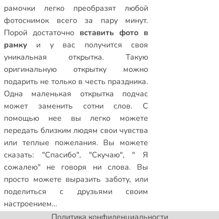
рамочки
легко преобразят любой
фотоснимок всего за пару минут.
Порой достаточно
вставить фото в
рамку
и у вас получится своя
уникальная открытка. Такую
оригинальную открытку можно
подарить не только в честь праздника.
Одна маленькая открытка подчас
может заменить сотни слов. С
помощью нее вы легко можете
передать близким людям свои чувства
или теплые пожелания. Вы можете
сказать: "Спасибо", "Скучаю", " Я
сожалею" не говоря ни слова. Вы
просто можете выразить заботу, или
поделиться с друзьями своим
настроением…
Политика конфиденциальности