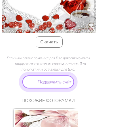
Скачать
Если наш сервис сохранил для Вас дорогие моменты
— поддержите его тёплым словом и рублём. Это
помогает нам оставаться для Вас.
Поддержать сайт
ПОХОЖИЕ ФОТОРАМКИ