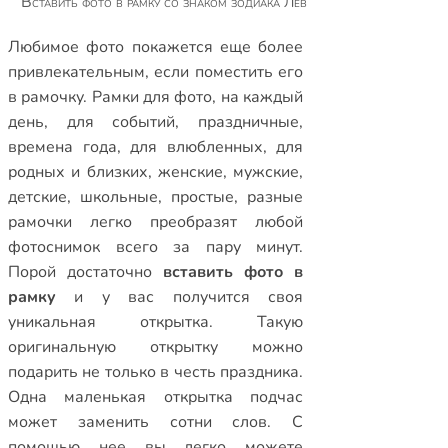
Вставить фото в рамку со знаком зодиака Лев
Любимое фото покажется еще более
привлекательным, если поместить его
в рамочку.
Рамки для фото
,
на каждый
день
,
для событий
,
праздничные
,
времена года
,
для влюбленных
,
для
родных и близких
,
женские
,
мужские
,
детские
,
школьные
,
простые
,
разные
рамочки
легко преобразят любой
фотоснимок всего за пару минут.
Порой достаточно
вставить фото в
рамку
и у вас получится своя
уникальная открытка. Такую
оригинальную открытку можно
подарить не только в честь праздника.
Одна маленькая открытка подчас
может заменить сотни слов. С
помощью нее вы легко можете