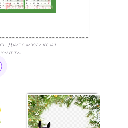
ть. Даже символическая
ном пути».