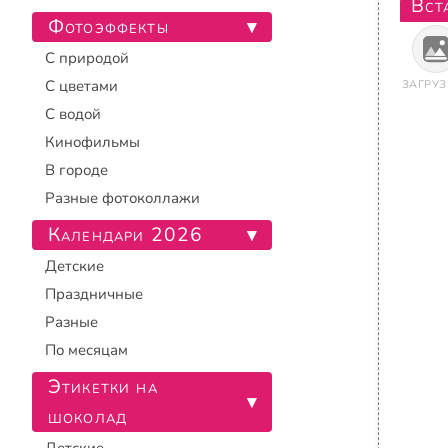
Вст
Фотоэффекты
▾
С природой
С цветами
ЗАГРУЗ
С водой
Кинофильмы
В городе
Разные фотоколлажи
Календари 2026
▾
Детские
Праздничные
Разные
По месяцам
Этикетки на
▾
шоколад