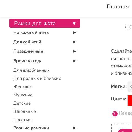
Главная
Рамки для фото
▾
С
На каждый день
▾
Для событий
▾
Сделайт
Праздничные
▾
дизайн с
Времена года
▾
отличное
Для влюбленных
и близки
Для родных и близких
Метки:
к
Женские
Мужские
Цвета:
Детские
Школьные
Как в
Простые
Разные рамочки
▾