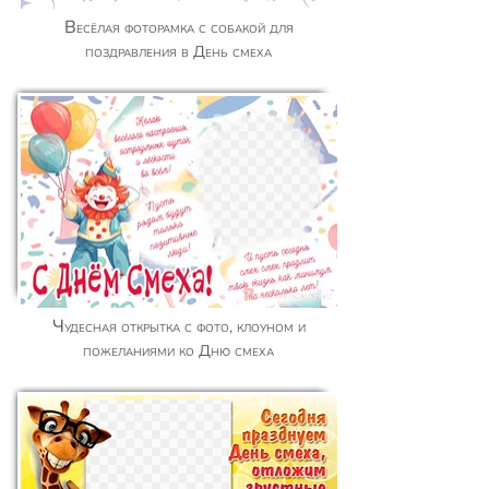
Весёлая фоторамка с собакой для
поздравления в День смеха
Чудесная открытка с фото, клоуном и
пожеланиями ко Дню смеха