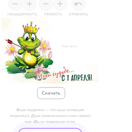
НАСЫЩЕННОСТЬ
РЕЗКОСТЬ
ОТМЕНИТЬ
Ваше фото
Скачать
Ваша поддержка — это наша мотивация
продолжать. Даже символическая сумма говорит
нам: «Вы на правильном пути».