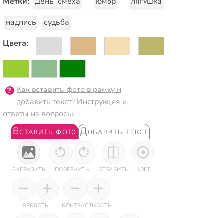
Метки:
День смеха
юмор
лягушка
надпись
судьба
Цвета:
Как вставить фото в рамку и
добавить текст? Инструкция и
ответы на вопросы.
Вставить фото
Добавить текст
ЗАГРУЗИТЬ
ПОВЕРНУТЬ
ОТРАЗИТЬ
ЦВЕТ
ЯРКОСТЬ
КОНТРАСТНОСТЬ