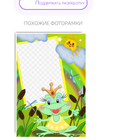
Поддержать разработку
ПОХОЖИЕ ФОТОРАМКИ