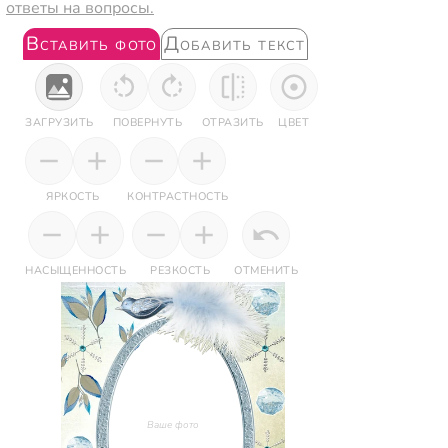
ответы на вопросы.
Вставить фото
Добавить текст
ЗАГРУЗИТЬ
ПОВЕРНУТЬ
ОТРАЗИТЬ
ЦВЕТ
ЯРКОСТЬ
КОНТРАСТНОСТЬ
НАСЫЩЕННОСТЬ
РЕЗКОСТЬ
ОТМЕНИТЬ
Ваше фото