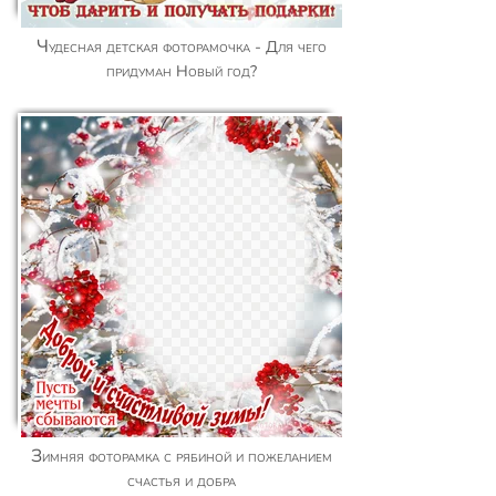
Чудесная детская фоторамочка - Для чего
придуман Новый год?
Зимняя фоторамка с рябиной и пожеланием
счастья и добра