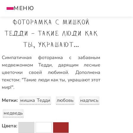
МЕНЮ
Фоторамка с мишкой
Тедди - Такие люди как
ты, украшают...
Симпатичная фоторамка с забавным
медвежонком Тедди, дарящим лесные
цветочки своей любимой. Дополнена
текстом: "Такие люди как ты, украшают этот
мир!".
Метки:
мишка Тедди
любовь
надпись
медведь
Цвета: