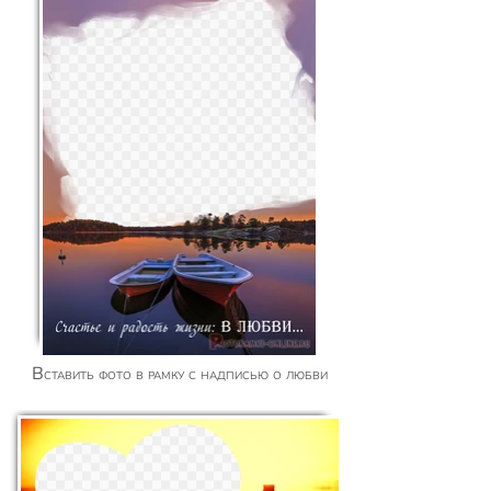
Вставить фото в рамку с надписью о любви