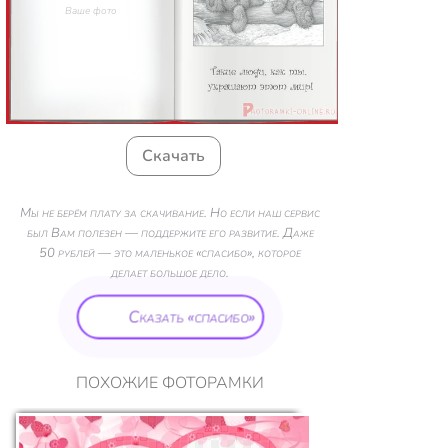
Ваше фото
Скачать
Мы не берём плату за скачивание. Но если наш сервис
был Вам полезен — поддержите его развитие. Даже
50 рублей — это маленькое «спасибо», которое
делает большое дело.
Сказать «спасибо»
ПОХОЖИЕ ФОТОРАМКИ