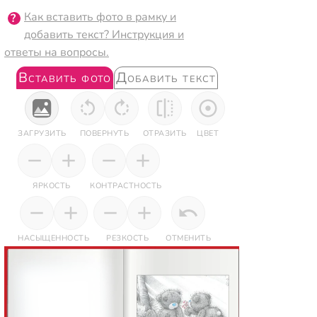
Как вставить фото в рамку и
добавить текст? Инструкция и
ответы на вопросы.
Вставить фото
Добавить текст
ЗАГРУЗИТЬ
ПОВЕРНУТЬ
ОТРАЗИТЬ
ЦВЕТ
ЯРКОСТЬ
КОНТРАСТНОСТЬ
НАСЫЩЕННОСТЬ
РЕЗКОСТЬ
ОТМЕНИТЬ