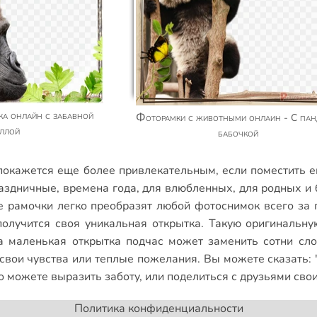
Фоторамки с животными онлаин - С пандой и
иллой
бабочкой
окажется еще более привлекательным, если поместить е
аздничные
,
времена года
,
для влюбленных
,
для родных и 
е рамочки
легко преобразят любой фотоснимок всего за 
получится своя уникальная открытка. Такую оригинальну
а маленькая открытка подчас может заменить сотни сл
вои чувства или теплые пожелания. Вы можете сказать: "
о можете выразить заботу, или поделиться с друзьями св
Политика конфиденциальности