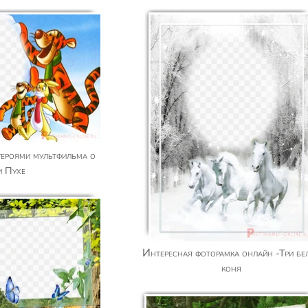
и Пухе
Интересная фоторамка онлайн -Три белых
коня