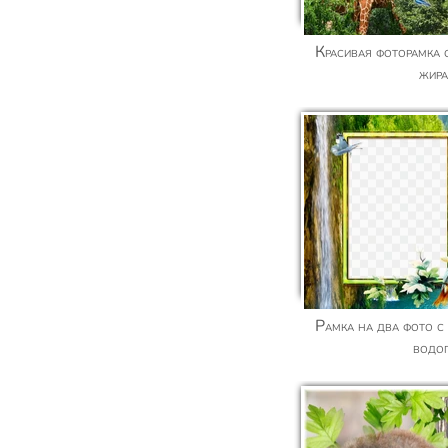
Красивая фоторамка онлайн с грациозными
жир
Рамка на два фото с птицами, бабочками и
водо