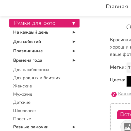
Главная
Рамки для фото
▾
О
На каждый день
▾
Красивая
Для событий
▾
хорош и 
Праздничные
▾
ваше фот
Времена года
▾
Метки:
т
Для влюбленных
Для родных и близких
Цвета:
Женские
Как в
Мужские
Детские
Школьные
Вст
Простые
Разные рамочки
▾