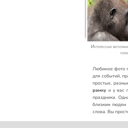
Интересная фоторамка онлайн с забавной
гор
Любимое фото п
для событий
,
пр
простые
,
разны
рамку
и у вас 
праздника. Одн
близким людям с
слова. Вы прост