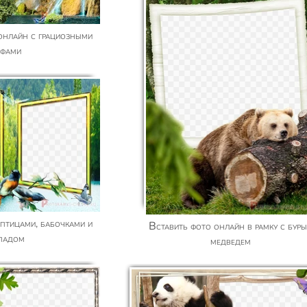
афами
Вставить фото онлайн в рамку с бурым
падом
медведем