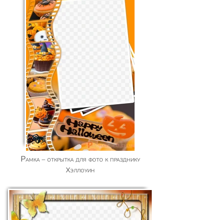
Рамка – открытка для фото к празднику
Хэллоуин