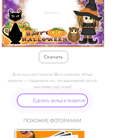
Ваше фото
Скачать
Если наш сайт помогает Вам сохранять тёплые
моменты — поддержите нас, это вдохновляет делать
наш сервис ещё лучше!
Сделать вклад в развитие
ПОХОЖИЕ ФОТОРАМКИ