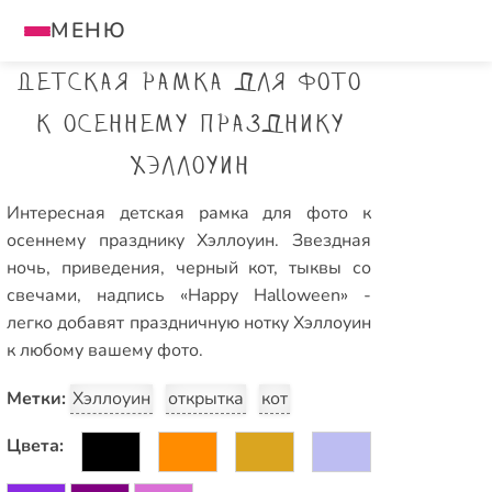
МЕНЮ
Детская рамка для фото
к осеннему празднику
Хэллоуин
Интересная детская рамка для фото к
осеннему празднику Хэллоуин. Звездная
ночь, приведения, черный кот, тыквы со
свечами, надпись «Happy Halloween» -
легко добавят праздничную нотку Хэллоуин
к любому вашему фото.
Метки:
Хэллоуин
открытка
кот
Цвета: