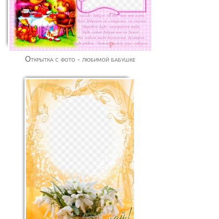
Открытка с фото - любимой бабушке