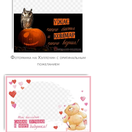
Фоторамка на Хэллоуин с оригинальным
пожеланием