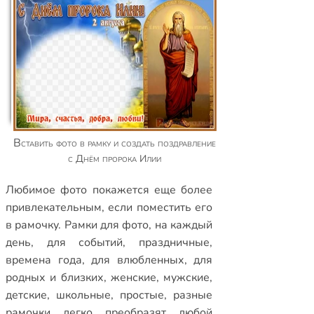
Вставить фото в рамку и создать поздравление
с Днём пророка Илии
Любимое фото покажется еще более
привлекательным, если поместить его
в рамочку.
Рамки для фото
,
на каждый
день
,
для событий
,
праздничные
,
времена года
,
для влюбленных
,
для
родных и близких
,
женские
,
мужские
,
детские
,
школьные
,
простые
,
разные
рамочки
легко преобразят любой