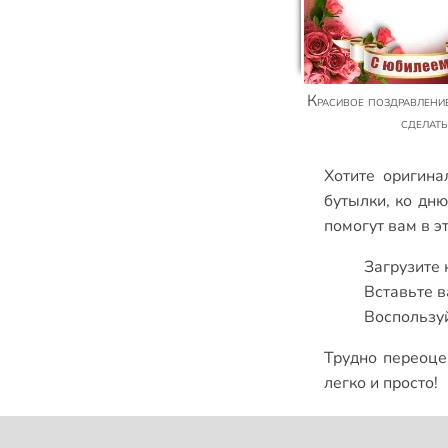
Красивое поздравление с 50 летием женщине,
сделат
Хотите оригин
бутылки
,
ко дн
помогут вам в эт
Загрузите 
Вставьте в
Воспользуй
Трудно переоце
легко и просто!