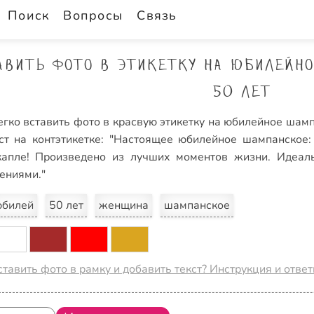
Поиск
Вопросы
Связь
авить фото в этикетку на юбилейн
50 лет
гко вставить фото в красвую этикетку на юбилейное шамп
кст на контэтикетке: "Настоящее юбилейное шампанское:
апле! Произведено из лучших моментов жизни. Идеаль
ениями."
юбилей
50 лет
женщина
шампанское
ставить фото в рамку и добавить текст? Инструкция и отве