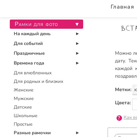
Главная
Рамки для фото
▾
Вст
На каждый день
▾
Для событий
▾
Можно ле
Праздничные
▾
дату. Те
Времена года
▾
каждой к
Для влюбленных
поздравл
Для родных и близких
Метки:
Женские
Мужские
Цвета:
Детские
Школьные
Как в
Простые
Разные рамочки
▾