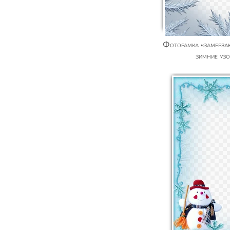
Фоторамка «замерзающее окно», добавить
зимние уз