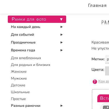
Главная
Рамки для фото
▾
Ра
На каждый день
▾
Для событий
▾
Красивая
Праздничные
▾
Не упуст
Времена года
▾
Для влюбленных
Метки:
р
Для родных и близких
Цвета:
Женские
Мужские
Как в
Детские
Школьные
Вст
Простые
Разные рамочки
▾