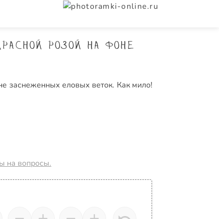
расной розой на фоне
не заснеженных еловых веток. Как мило!
ты на вопросы.